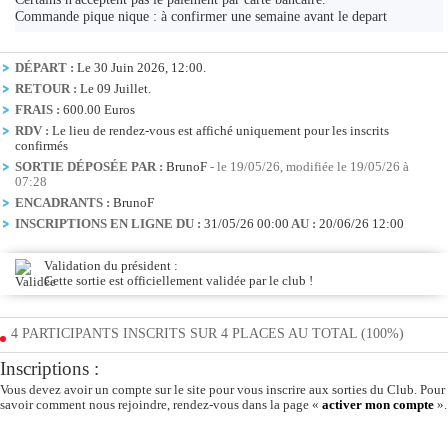
Commande pique nique : à confirmer une semaine avant le depart
DÉPART :
Le 30 Juin 2026, 12:00.
RETOUR :
Le 09 Juillet.
FRAIS :
600.00 Euros
RDV :
Le lieu de rendez-vous est affiché uniquement pour les inscrits
confirmés
SORTIE DÉPOSÉE PAR :
BrunoF
- le 19/05/26, modifiée le 19/05/26 à
07:28
ENCADRANTS :
BrunoF
INSCRIPTIONS EN LIGNE DU :
31/05/26 00:00
AU :
20/06/26 12:00
Validation du président :
Cette sortie est officiellement validée par le club !
4 PARTICIPANTS INSCRITS SUR 4 PLACES AU TOTAL (100%)
Inscriptions :
Vous devez avoir un compte sur le site pour vous inscrire aux sorties du Club. Pour
savoir comment nous rejoindre, rendez-vous dans la page «
activer mon compte
».