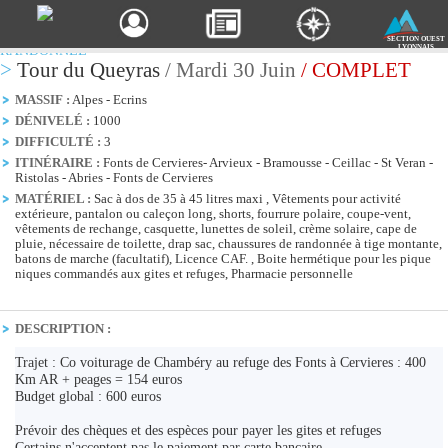
SECTION OUEST
RANDONNÉE
LYONNAIS
>
Tour du Queyras
/ Mardi 30 Juin
/ COMPLET
MASSIF :
Alpes - Ecrins
DÉNIVELÉ :
1000
DIFFICULTÉ :
3
ITINÉRAIRE :
Fonts de Cervieres- Arvieux - Bramousse - Ceillac - St Veran -
Ristolas - Abries - Fonts de Cervieres
MATÉRIEL :
Sac à dos de 35 à 45 litres maxi , Vêtements pour activité
extérieure, pantalon ou caleçon long, shorts, fourrure polaire, coupe-vent,
vêtements de rechange, casquette, lunettes de soleil, crème solaire, cape de
pluie, nécessaire de toilette, drap sac, chaussures de randonnée à tige montante,
batons de marche (facultatif), Licence CAF. , Boite hermétique pour les pique
niques commandés aux gites et refuges, Pharmacie personnelle
DESCRIPTION :
Trajet : Co voiturage de Chambéry au refuge des Fonts à Cervieres : 400
Km AR + peages = 154 euros
Budget global : 600 euros
Prévoir des chèques et des espèces pour payer les gites et refuges
Certains n'acceptent pas le paiement par carte bancaire.