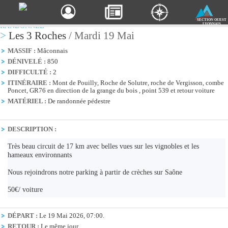
SECTION OUEST
RANDONNÉE
LYONNAIS
>
Les 3 Roches
/ Mardi 19 Mai
MASSIF :
Mâconnais
DÉNIVELÉ :
850
DIFFICULTÉ :
2
ITINÉRAIRE :
Mont de Pouilly, Roche de Solutre, roche de Vergisson, combe
Poncet, GR76 en direction de la grange du bois , point 539 et retour voiture
MATÉRIEL :
De randonnée pédestre
DESCRIPTION :
Très beau circuit de 17 km avec belles vues sur les vignobles et les
hameaux environnants
Nous rejoindrons notre parking à partir de crèches sur Saône
50€/ voiture
DÉPART :
Le 19 Mai 2026, 07:00.
RETOUR :
Le même jour.