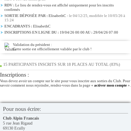
RDV :
Le lieu de rendez-vous est affiché uniquement pour les inscrits
confirmés
SORTIE DÉPOSÉE PAR :
ElisabethC
- le 04/12/25, modifiée le 10/05/26 à
15:24
ENCADRANTS :
ElisabethC
INSCRIPTIONS EN LIGNE DU :
19/04/26 00:00
AU :
29/04/26 07:00
Validation du président :
Cette sortie est officiellement validée par le club !
15 PARTICIPANTS INSCRITS SUR 18 PLACES AU TOTAL (83%)
Inscriptions :
Vous devez avoir un compte sur le site pour vous inscrire aux sorties du Club. Pour
savoir comment nous rejoindre, rendez-vous dans la page «
activer mon compte
».
Pour nous écrire:
Club Alpin Francais
5 rue Jean Rigaud
69130 Ecully