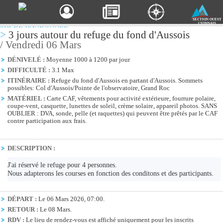
SECTION OUEST
SKI DE RANDONNÉE
LYONNAIS
>
3 jours autour du refuge du fond d'Aussois
/ Vendredi 06 Mars
DÉNIVELÉ :
Moyenne 1000 à 1200 par jour
DIFFICULTÉ :
3.1 Max
ITINÉRAIRE :
Refuge du fond d'Aussois en partant d'Aussois. Sommets
possibles: Col d'Aussois/Pointe de l'observatoire, Grand Roc
MATÉRIEL :
Carte CAF, vêtements pour activité extérieure, fourrure polaire,
coupe-vent, casquette, lunettes de soleil, crème solaire, appareil photos. SANS
OUBLIER : DVA, sonde, pelle (et raquettes) qui peuvent être prêtés par le CAF
contre participation aux frais.
DESCRIPTION :
J'ai réservé le refuge pour 4 personnes.
Nous adapterons les courses en fonction des conditons et des participants.
DÉPART :
Le 06 Mars 2026, 07:00.
RETOUR :
Le 08 Mars.
RDV :
Le lieu de rendez-vous est affiché uniquement pour les inscrits