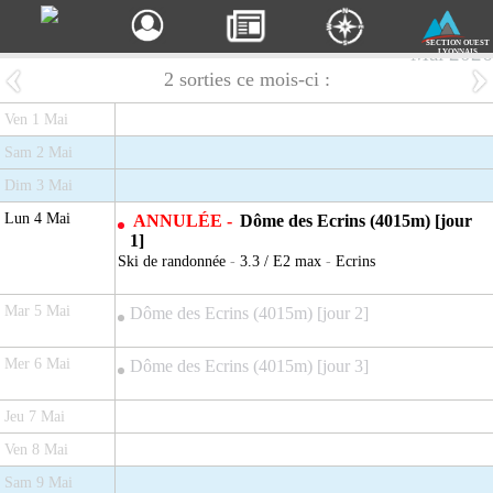
SECTION OUEST
Mai 2026
LYONNAIS
2 sorties ce mois-ci :
Ven 1 Mai
Sam 2 Mai
Dim 3 Mai
Lun 4 Mai
ANNULÉE -
Dôme des Ecrins (4015m) [jour
1]
Ski de randonnée
-
3.3 / E2 max
-
Ecrins
Mar 5 Mai
Dôme des Ecrins (4015m) [jour 2]
Mer 6 Mai
Dôme des Ecrins (4015m) [jour 3]
Jeu 7 Mai
Ven 8 Mai
Sam 9 Mai