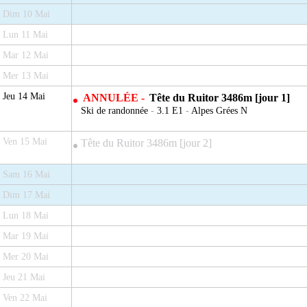
Dim 10 Mai
Lun 11 Mai
Mar 12 Mai
Mer 13 Mai
Jeu 14 Mai
ANNULÉE -
Tête du Ruitor 3486m [jour 1]
Ski de randonnée
-
3.1 E1
-
Alpes Grées N
Ven 15 Mai
Tête du Ruitor 3486m [jour 2]
Sam 16 Mai
Dim 17 Mai
Lun 18 Mai
Mar 19 Mai
Mer 20 Mai
Jeu 21 Mai
Ven 22 Mai