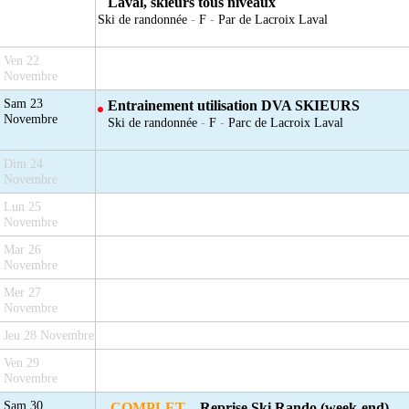
Laval, skieurs tous niveaux
Ski de randonnée
-
F
-
Par de Lacroix Laval
Ven 22
Novembre
Sam 23
Entrainement utilisation DVA SKIEURS
Novembre
Ski de randonnée
-
F
-
Parc de Lacroix Laval
Dim 24
Novembre
Lun 25
Novembre
Mar 26
Novembre
Mer 27
Novembre
Jeu 28 Novembre
Ven 29
Novembre
Sam 30
COMPLET -
Reprise Ski Rando (week-end)