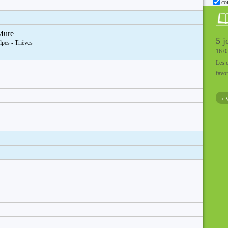
co
Mure
5 j
lpes - Trièves
16.0
Les c
favor
> 