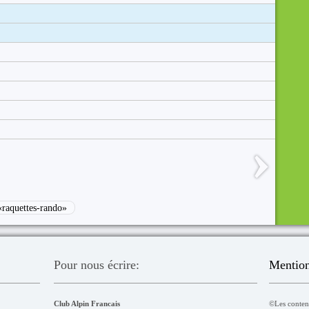
raquettes-rando»
Pour nous écrire:
Mention
Club Alpin Francais
©Les contenu