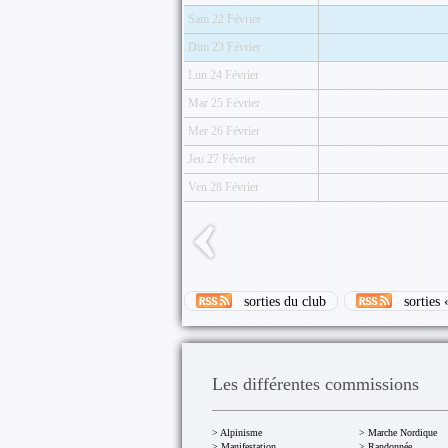
Sam 22 Février
Dim 23 Février
Lun 24 Février
Mar 25 Février
Mer 26 Février
Jeu 27 Février
Ven 28 Février
sorties du club
sorties «
Les différentes commissions
> Alpinisme
> Marche Nordique
> Manifestation
> Randonnée