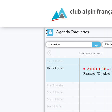
Agenda Raquettes
Raquettes
Févri
2 sorties ce mois-ci :
Sam 1 Février
Dim 2 Février
ANNULÉE -
Raquettes
-
T3
-
Alpes -
Lun 3 Février
Mar 4 Février
Mer 5 Février
Jeu 6 Février