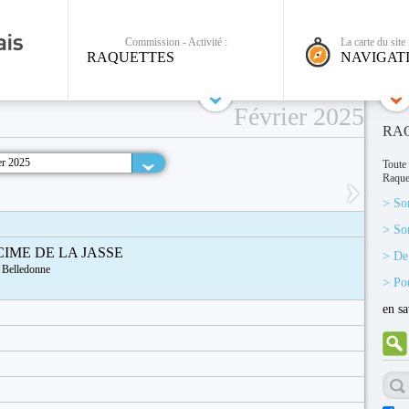
Commission - Activité :
La carte du site 
RAQUETTES
NAVIGAT
Février 2025
RA
er 2025
Toute 
Raque
> So
> So
CIME DE LA JASSE
> De 
 Belledonne
> Pou
en sa