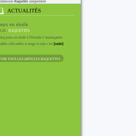
mmission
Raquettes
uniquement
ACTUALITÉS
ours en étoile
3.26 -
RAQUETTES
inq jours en étoile à Névache s’annonçaient
ables côté météo et neige et cela s’est
[suite]
VOIR TOUS LES ARTICLES RAQUETTES