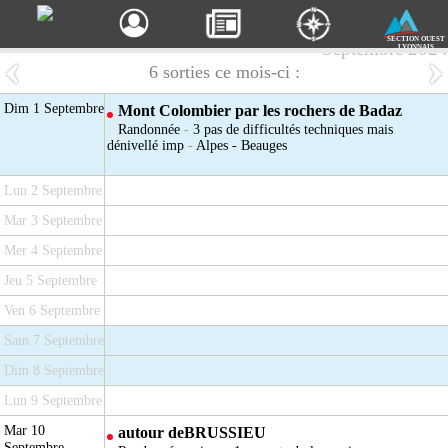
SECTION OUEST
Septembre 2024
LYONNAIS
6 sorties ce mois-ci :
Dim 1 Septembre
Mont Colombier par les rochers de Badaz
Randonnée
-
3 pas de difficultés techniques mais
dénivellé imp
-
Alpes - Beauges
Lun 2 Septembre
Mar 3 Septembre
Mer 4 Septembre
Jeu 5 Septembre
Ven 6 Septembre
Sam 7 Septembre
Dim 8 Septembre
Lun 9 Septembre
Mar 10
autour deBRUSSIEU
Septembre