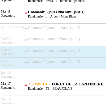
Randonnée
-
niveau 1
-
monts du lyonnais
Mer 11
Chamonix 5 jours itinérant [jour 1]
Septembre
Randonnée
-
3
-
Alpes - Mont Blanc
Jeu 12 Septembre
Chamonix 5 jours itinérant [jour 2]
Ven 13
Chamonix 5 jours itinérant [jour 3]
Septembre
Sam 14
Chamonix 5 jours itinérant [jour 4]
Septembre
Dim 15
Chamonix 5 jours itinérant [jour 5]
Septembre
Lun 16
Septembre
Mar 17
COMPLET -
FORET DE LA CANTINIERE
Septembre
Randonnée
-
T1
-
BEAUJOLAIS
Mer 18
Septembre