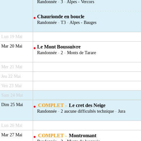
Randonnée
-
3
-
Alpes - Vercors
Chaurionde en boucle
Randonnée
-
T3
-
Alpes - Bauges
Lun 19 Mai
Mar 20 Mai
Le Mont Boussuivre
Randonnée
-
2
-
Monts de Tarare
Mer 21 Mai
Jeu 22 Mai
Ven 23 Mai
Sam 24 Mai
Dim 25 Mai
COMPLET -
Le cret des Neige
Randonnée
-
2 aucune difficultés technique
-
Jura
Lun 26 Mai
Mar 27 Mai
COMPLET -
Montromant