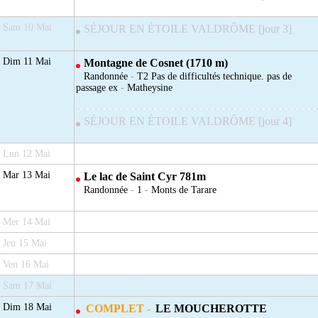
Sam 10 Mai
SÉJOUR EN ÉTOILE VALDRÔME [jour 3]
Dim 11 Mai
Montagne de Cosnet (1710 m)
Randonnée
-
T2 Pas de difficultés technique. pas de
passage ex
-
Matheysine
SÉJOUR EN ÉTOILE VALDRÔME [jour 4]
Lun 12 Mai
Mar 13 Mai
Le lac de Saint Cyr 781m
Randonnée
-
1
-
Monts de Tarare
Mer 14 Mai
Jeu 15 Mai
Ven 16 Mai
Sam 17 Mai
Dim 18 Mai
COMPLET -
LE MOUCHEROTTE