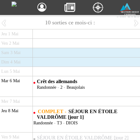
SECTION OUEST
Mai 2025
LYONNAIS
10 sorties ce mois-ci :
Jeu 1 Mai
Ven 2 Mai
Sam 3 Mai
Dim 4 Mai
Lun 5 Mai
Mar 6 Mai
Crêt des allemands
Randonnée
-
2
-
Beaujolais
Mer 7 Mai
Jeu 8 Mai
COMPLET -
SÉJOUR EN ÉTOILE
VALDRÔME [jour 1]
Randonnée
-
T3
-
DIOIS
Ven 9 Mai
SÉJOUR EN ÉTOILE VALDRÔME [jour 2]