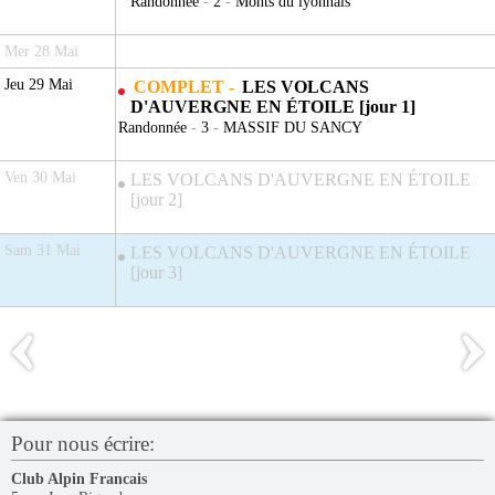
Randonnée
-
2
-
Monts du lyonnais
Mer 28 Mai
Jeu 29 Mai
COMPLET -
LES VOLCANS
D'AUVERGNE EN ÉTOILE [jour 1]
Randonnée
-
3
-
MASSIF DU SANCY
Ven 30 Mai
LES VOLCANS D'AUVERGNE EN ÉTOILE
[jour 2]
Sam 31 Mai
LES VOLCANS D'AUVERGNE EN ÉTOILE
[jour 3]
Pour nous écrire:
Club Alpin Francais