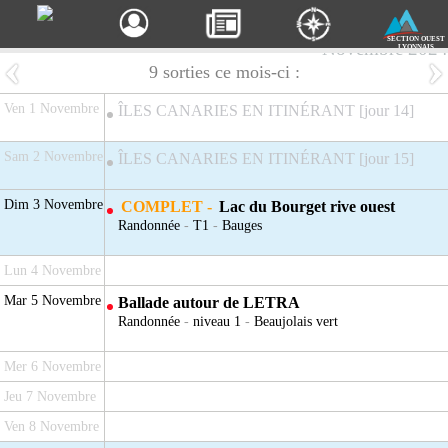
SECTION OUEST
Novembre 2024
LYONNAIS
9 sorties ce mois-ci :
Ven 1 Novembre
ÎLES CANARIES EN ITINÉRANT [jour 14]
Sam 2 Novembre
ÎLES CANARIES EN ITINÉRANT [jour 15]
Dim 3 Novembre
COMPLET -
Lac du Bourget rive ouest
Randonnée
-
T1
-
Bauges
Lun 4 Novembre
Mar 5 Novembre
Ballade autour de LETRA
Randonnée
-
niveau 1
-
Beaujolais vert
Mer 6 Novembre
Jeu 7 Novembre
Ven 8 Novembre