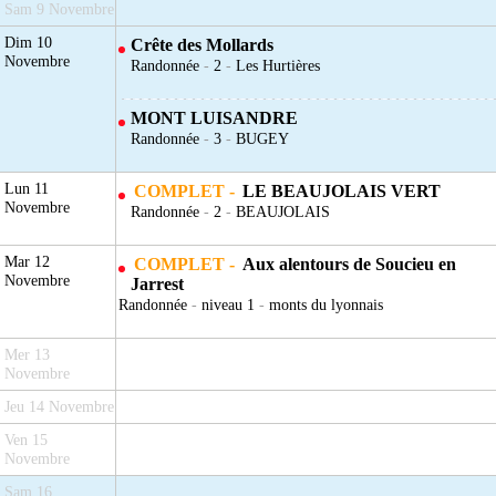
Sam 9 Novembre
Dim 10
Crête des Mollards
Novembre
Randonnée
-
2
-
Les Hurtières
MONT LUISANDRE
Randonnée
-
3
-
BUGEY
Lun 11
COMPLET -
LE BEAUJOLAIS VERT
Novembre
Randonnée
-
2
-
BEAUJOLAIS
Mar 12
COMPLET -
Aux alentours de Soucieu en
Novembre
Jarrest
Randonnée
-
niveau 1
-
monts du lyonnais
Mer 13
Novembre
Jeu 14 Novembre
Ven 15
Novembre
Sam 16