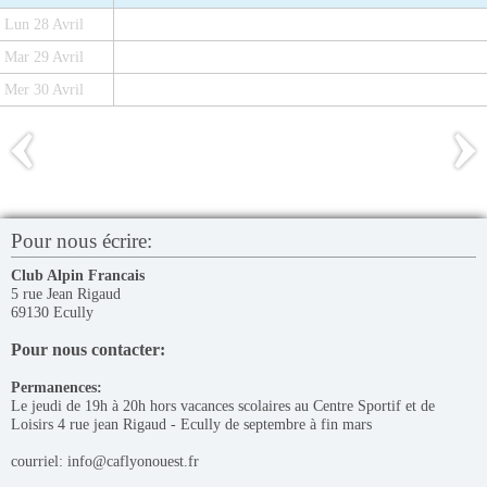
Lun 28 Avril
Mar 29 Avril
Mer 30 Avril
Pour nous écrire:
Club Alpin Francais
5 rue Jean Rigaud
69130 Ecully
Pour nous contacter:
Permanences:
Le jeudi de 19h à 20h hors vacances scolaires au Centre Sportif et de
Loisirs 4 rue jean Rigaud - Ecully de septembre à fin mars
courriel: info@caflyonouest.fr