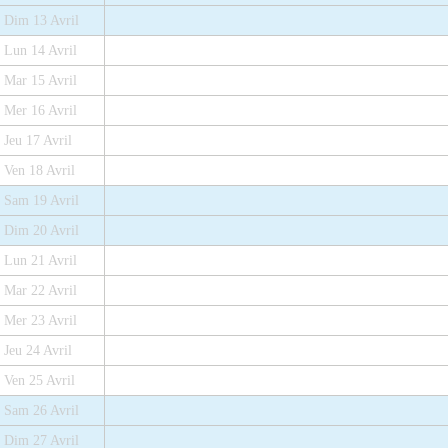
Dim 13 Avril
Lun 14 Avril
Mar 15 Avril
Mer 16 Avril
Jeu 17 Avril
Ven 18 Avril
Sam 19 Avril
Dim 20 Avril
Lun 21 Avril
Mar 22 Avril
Mer 23 Avril
Jeu 24 Avril
Ven 25 Avril
Sam 26 Avril
Dim 27 Avril