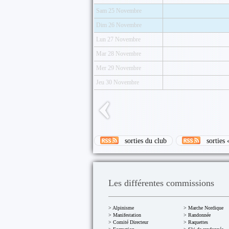
Sam 25 Novembre
Dim 26 Novembre
Lun 27 Novembre
Mar 28 Novembre
Mer 29 Novembre
Jeu 30 Novembre
sorties du club
sorties 
Les différentes commissions
> Alpinisme
> Marche Nordique
> Manifestation
> Randonnée
> Comité Directeur
> Raquettes