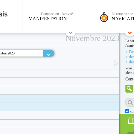
Commission - Activité :
La carte du site 
MANIFESTATION
NAVIGAT
Novembre 2023
La co
l'anné
> l'a
mbre 2023
> des
> des
Vous 
idées 
Cont
co