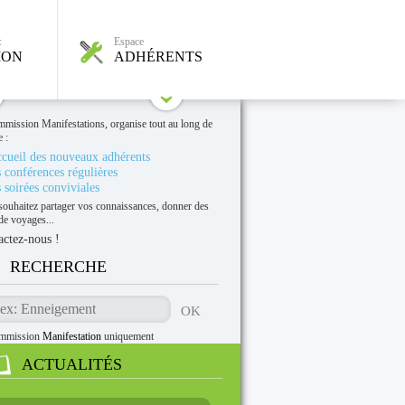
:
Espace
ION
ADHÉRENTS
mmission Manifestations, organise tout au long de
e :
ccueil des nouveaux adhérents
 conférences régulières
 soirées conviviales
souhaitez partager vos connaissances, donner des
de voyages...
actez-nous !
RECHERCHE
mmission
Manifestation
uniquement
ACTUALITÉS