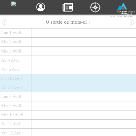
SECTION OUEST
Avril 2024
LYONNAIS
0 sortie ce mois-ci :
Lun 1 Avril
Mar 2 Avril
Mer 3 Avril
Jeu 4 Avril
Ven 5 Avril
Sam 6 Avril
Dim 7 Avril
Lun 8 Avril
Mar 9 Avril
Mer 10 Avril
Jeu 11 Avril
Ven 12 Avril