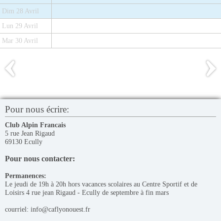
Dim 28 Avril
Lun 29 Avril
Mar 30 Avril
Pour nous écrire:
Club Alpin Francais
5 rue Jean Rigaud
69130 Ecully
Pour nous contacter:
Permanences:
Le jeudi de 19h à 20h hors vacances scolaires au Centre Sportif et de
Loisirs 4 rue jean Rigaud - Ecully de septembre à fin mars
courriel: info@caflyonouest.fr