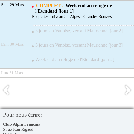
Sam 29 Mars
COMPLET -
Week end au refuge de
l'Etendard [jour 1]
Raquettes
-
niveau 3
-
Alpes - Grandes Rousses
3 jours en Vanoise, versant Maurienne [jour 2]
Dim 30 Mars
3 jours en Vanoise, versant Maurienne [jour 3]
Week end au refuge de l'Etendard [jour 2]
Lun 31 Mars
Pour nous écrire:
Club Alpin Francais
5 rue Jean Rigaud