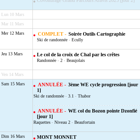
Covoiturage Grand Parcours Aravis 2025 [jour 2]
Lun 10 Mars
Mar 11 Mars
Mer 12 Mars
COMPLET -
Soirée Outils Cartographie
Ski de randonnée
-
Ecully
Jeu 13 Mars
Le col de la croix de Chal par les crêtes
Randonnée
-
2
-
Beaujolais
Ven 14 Mars
Sam 15 Mars
ANNULÉE -
3ème WE cycle progression [jour
1]
Ski de randonnée
-
3.1
-
Thabor
ANNULÉE -
WE col du Bozon pointe Dzonfié
[jour 1]
Raquettes
-
Niveau 2
-
Beaufortain
Dim 16 Mars
MONT MONNET