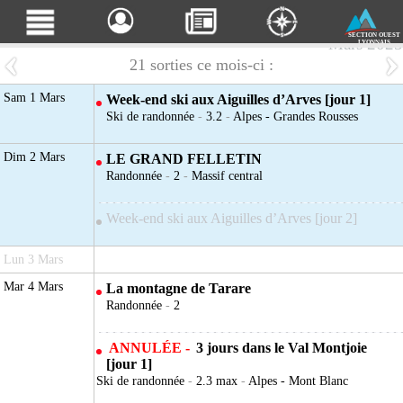
SECTION OUEST
Mars 2025
LYONNAIS
21 sorties ce mois-ci :
Sam 1 Mars
Week-end ski aux Aiguilles d’Arves [jour 1]
Ski de randonnée
-
3.2
-
Alpes - Grandes Rousses
Dim 2 Mars
LE GRAND FELLETIN
Randonnée
-
2
-
Massif central
Week-end ski aux Aiguilles d’Arves [jour 2]
Lun 3 Mars
Mar 4 Mars
La montagne de Tarare
Randonnée
-
2
ANNULÉE -
3 jours dans le Val Montjoie
[jour 1]
Ski de randonnée
-
2.3 max
-
Alpes - Mont Blanc