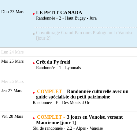
Dim 23 Mars
LE PETIT CANADA
Randonnée
-
2
-
Haut Bugey - Jura
Covoiturage Grand Parcours Pralognan la Vanoise
[jour 2]
Lun 24 Mars
Mar 25 Mars
Crêt du Py froid
Randonnée
-
1
-
Lyonnais
Mer 26 Mars
Jeu 27 Mars
COMPLET -
Randonnée culturelle avec un
guide spécialiste du petit patrimoine
Randonnée
-
F
-
Des Monts d Or
Ven 28 Mars
COMPLET -
3 jours en Vanoise, versant
Maurienne [jour 1]
Ski de randonnée
-
2.2
-
Alpes - Vanoise