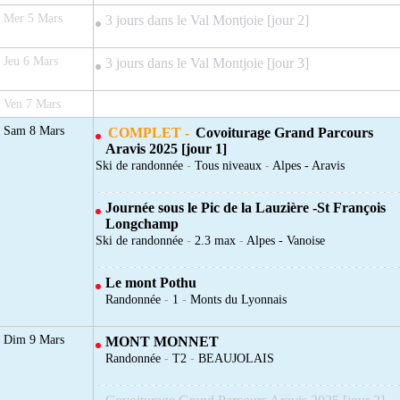
Mer 5 Mars
3 jours dans le Val Montjoie [jour 2]
Jeu 6 Mars
3 jours dans le Val Montjoie [jour 3]
Ven 7 Mars
Sam 8 Mars
COMPLET -
Covoiturage Grand Parcours
Aravis 2025 [jour 1]
Ski de randonnée
-
Tous niveaux
-
Alpes - Aravis
Journée sous le Pic de la Lauzière -St François
Longchamp
Ski de randonnée
-
2.3 max
-
Alpes - Vanoise
Le mont Pothu
Randonnée
-
1
-
Monts du Lyonnais
Dim 9 Mars
MONT MONNET
Randonnée
-
T2
-
BEAUJOLAIS