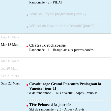
Randonnée
-
2
-
PILAT
3ème WE cycle progression [jour 2]
WE col du Bozon pointe Dzonfié [jour 2]
Lun 17 Mars
Mar 18 Mars
Châteaux et chapelles
Randonnée
-
1
-
Beaujolais aux pierres dorées
Mer 19 Mars
Jeu 20 Mars
Ven 21 Mars
Sam 22 Mars
Covoiturage Grand Parcours Pralognan la
Vanoise [jour 1]
Ski de randonnée
-
Tous niveaux
-
Alpes - Vanoise
Tête Pelouse à la journée
Ski de randonnée
-
2.3
-
Alpes - Aravis